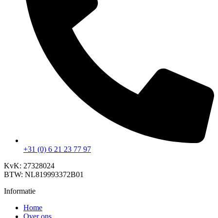
+31 (0) 6 21 23 77 97
KvK: 27328024
BTW: NL819993372B01
Informatie
Home
Over ons